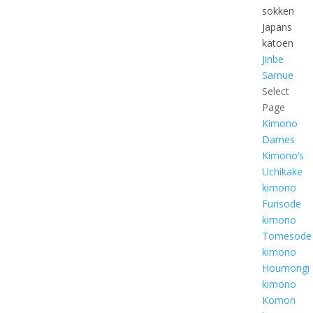
sokken
Japans
katoen
Jinbe
Samue
Select
Page
Kimono
Dames
Kimono’s
Uchikake
kimono
Furisode
kimono
Tomesode
kimono
Houmongi
kimono
Komon