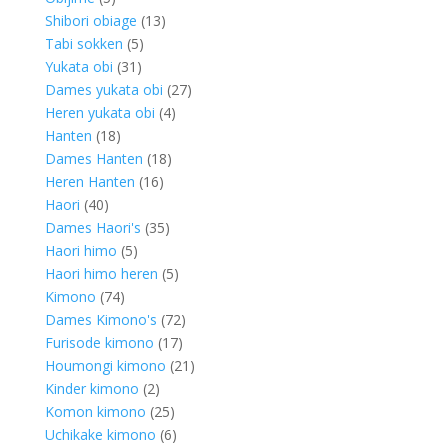
products
13
Shibori obiage
13
5
products
Tabi sokken
5
31
products
Yukata obi
31
products
27
Dames yukata obi
27
4
products
Heren yukata obi
4
18
products
Hanten
18
products
18
Dames Hanten
18
16
products
Heren Hanten
16
40
products
Haori
40
products
35
Dames Haori's
35
5
products
Haori himo
5
products
5
Haori himo heren
5
74
products
Kimono
74
products
72
Dames Kimono's
72
17
products
Furisode kimono
17
products
21
Houmongi kimono
21
2
products
Kinder kimono
2
products
25
Komon kimono
25
products
6
Uchikake kimono
6