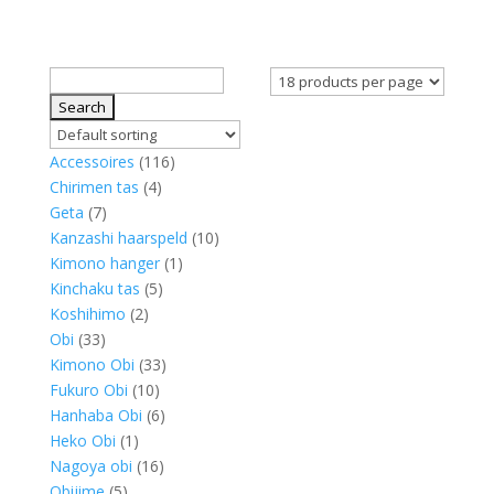
Search
for:
116
Accessoires
116
4
products
Chirimen tas
4
7
products
Geta
7
products
10
Kanzashi haarspeld
10
1
products
Kimono hanger
1
5
product
Kinchaku tas
5
2
products
Koshihimo
2
33
products
Obi
33
products
33
Kimono Obi
33
10
products
Fukuro Obi
10
products
6
Hanhaba Obi
6
1
products
Heko Obi
1
product
16
Nagoya obi
16
5
products
Obijime
5