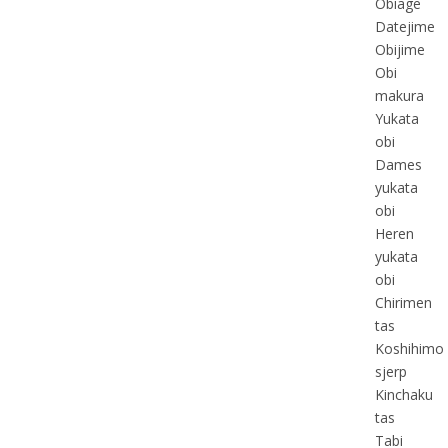
Obiage
Datejime
Obijime
Obi
makura
Yukata
obi
Dames
yukata
obi
Heren
yukata
obi
Chirimen
tas
Koshihimo
sjerp
Kinchaku
tas
Tabi