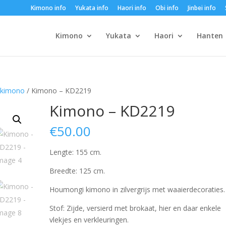
Kimono info
Yukata info
Haori info
Obi info
Jinbei info
Kimono
Yukata
Haori
Hanten
 kimono
/ Kimono – KD2219
Kimono – KD2219
€
50.00
Lengte: 155 cm.
Breedte: 125 cm.
Houmongi kimono in zilvergrijs met waaierdecoraties.
Stof: Zijde, versierd met brokaat, hier en daar enkele
vlekjes en verkleuringen.