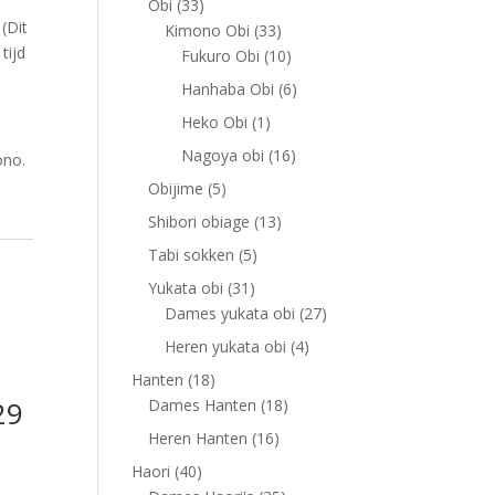
33
Obi
33
(Dit
products
33
Kimono Obi
33
tijd
products
10
Fukuro Obi
10
products
6
Hanhaba Obi
6
products
1
Heko Obi
1
product
16
Nagoya obi
16
ono.
products
5
Obijime
5
products
13
Shibori obiage
13
products
5
Tabi sokken
5
products
31
Yukata obi
31
products
27
Dames yukata obi
27
products
4
Heren yukata obi
4
products
18
Hanten
18
29
products
18
Dames Hanten
18
products
16
Heren Hanten
16
products
40
Haori
40