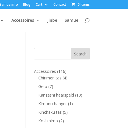
Samue info
Blog
Cart
Contact
0 Items
Accessoires
Jinbe
Samue
116
Accessoires
116
products
4
Chirimen tas
4
products
7
Geta
7
products
10
Kanzashi haarspeld
10
products
1
Kimono hanger
1
product
5
Kinchaku tas
5
products
2
Koshihimo
2
products