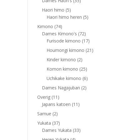
products
35
Dames Haori's
35
products
5
Haori himo
5
products
5
Haori himo heren
5
products
74
Kimono
74
products
72
Dames Kimono's
72
products
17
Furisode kimono
17
products
21
Houmongi kimono
21
products
2
Kinder kimono
2
products
25
Komon kimono
25
products
6
Uchikake kimono
6
products
2
Dames Nagajuban
2
products
11
Overig
11
products
11
Japans katoen
11
products
2
Samue
2
products
37
Yukata
37
products
33
Dames Yukata
33
products
4
Heren Yukata
4