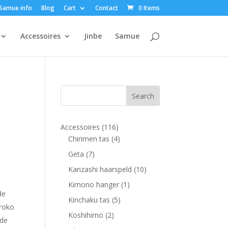
Samue info
Blog
Cart
Contact
0 Items
Accessoires
Jinbe
Samue
116
Accessoires
116
products
4
Chirimen tas
4
products
7
Geta
7
products
10
Kanzashi haarspeld
10
products
1
Kimono hanger
1
de
product
5
Kinchaku tas
5
Uroko
products
2
Koshihimo
2
 de
products