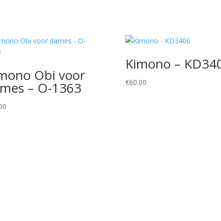
Kimono – KD34
mono Obi voor
€
60.00
mes – O-1363
00