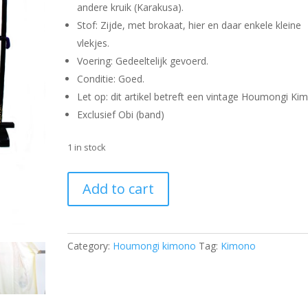
andere kruik (Karakusa).
Stof: Zijde, met brokaat, hier en daar enkele kleine
vlekjes.
Voering: Gedeeltelijk gevoerd.
Conditie: Goed.
Let op: dit artikel betreft een vintage Houmongi Ki
Exclusief Obi (band)
1 in stock
Kimono
Add to cart
-
KD3147
quantity
Category:
Houmongi kimono
Tag:
Kimono