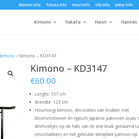
Kimono info
Yukata info
Haori info
Obi info
Jinbei info
Kimono
Yukata
Haori
Hanten
 kimono
/ Kimono – KD3147
Kimono – KD3147
€
60.00
Lengte: 157 cm.
Breedte: 123 cm.
Houmongi kimono, decoraties van kruiken met
bloemmotieven en typisch Japanse patronen zoals 
driehoekjes op de hals van de ene kruik genaamd 
(visschubben) en het gekrulde klimplant patroon op