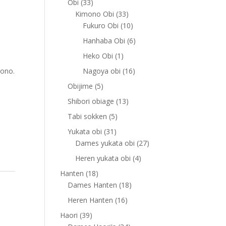
33
Obi
33
products
33
Kimono Obi
33
products
10
Fukuro Obi
10
products
6
Hanhaba Obi
6
products
1
Heko Obi
1
product
16
mono.
Nagoya obi
16
products
5
Obijime
5
products
13
Shibori obiage
13
products
5
Tabi sokken
5
products
31
Yukata obi
31
products
27
Dames yukata obi
27
products
4
Heren yukata obi
4
products
18
Hanten
18
products
18
Dames Hanten
18
products
16
Heren Hanten
16
products
39
Haori
39