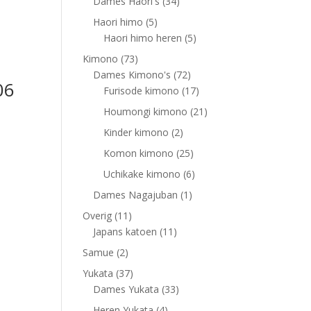
products
34
Dames Haori's
34
products
5
Haori himo
5
products
5
Haori himo heren
5
products
73
Kimono
73
products
72
Dames Kimono's
72
06
products
17
Furisode kimono
17
products
21
Houmongi kimono
21
products
2
Kinder kimono
2
products
25
Komon kimono
25
products
6
Uchikake kimono
6
products
1
Dames Nagajuban
1
product
11
Overig
11
products
11
Japans katoen
11
products
2
Samue
2
products
37
Yukata
37
products
33
Dames Yukata
33
products
4
Heren Yukata
4