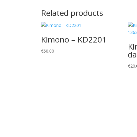
Related products
Kimono – KD2201
Ki
€
60.00
da
€
20.